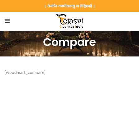
॥ तेजस्वि नावधीतमस्तु मा विद्विषावहै ॥
Compare
[woodmart_compare]